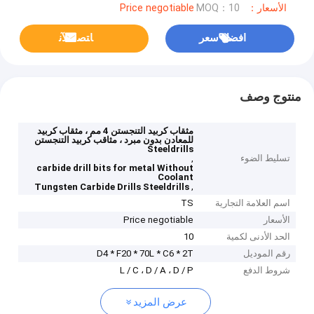
الأسعار：Price negotiable
MOQ：10
افضل سعر
ﺎﺘﺼﻟ ﺍﻶﻧ
منتوج وصف
مثقاب كربيد التنجستن 4 مم ، مثقاب كربيد
للمعادن بدون مبرد ، مثاقب كربيد التنجستن
Steeldrills
تسليط الضوء
,
carbide drill bits for metal Without
Coolant
,
Tungsten Carbide Drills Steeldrills
اسم العلامة التجارية
TS
الأسعار
Price negotiable
الحد الأدنى لكمية
10
رقم الموديل
D4 * F20 * 70L * C6 * 2T
شروط الدفع
L / C ، D / A ، D / P
عرض المزيد