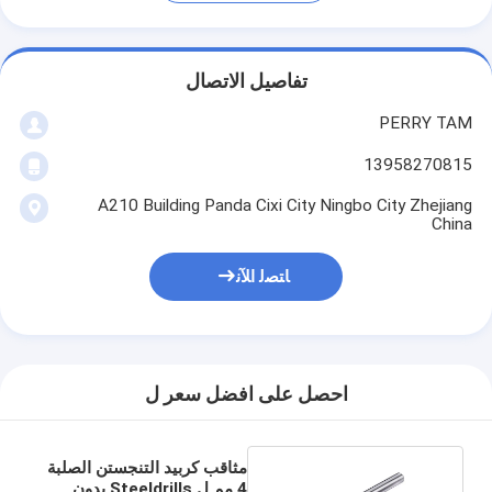
تفاصيل الاتصال
PERRY TAM
13958270815
A210 Building Panda Cixi City Ningbo City Zhejiang
China
ﺎﺘﺼﻟ ﺍﻶﻧ
احصل على افضل سعر ل
مثاقب كربيد التنجستن الصلبة
4 مم ل Steeldrills بدون