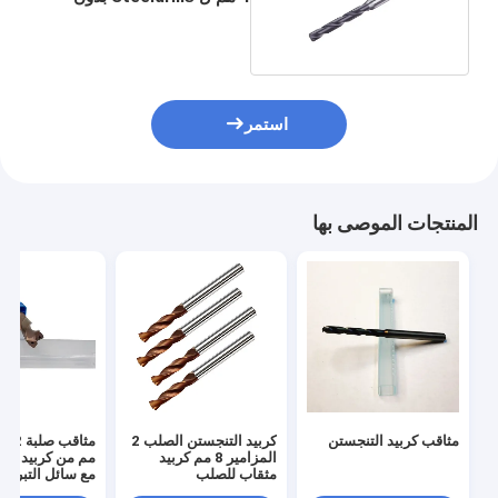
مبرد
استمر
المنتجات الموصى بها
مثاقب كربيد التنجستن
كربيد التنجستن الصلب 2
المزامير 8 مم كربيد
مم من كربيد الت
مثقاب للصلب
مع سائل التبريد