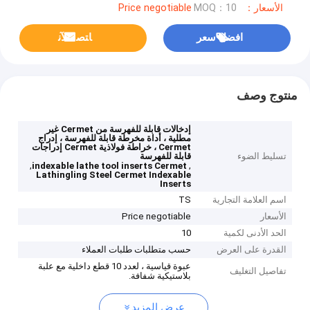
الأسعار：Price negotiable
MOQ：10
افضل سعر
ﺎﺘﺼﻟ ﺍﻶﻧ
منتوج وصف
إدخالات قابلة للفهرسة من Cermet غير
مطلية ، أداة مخرطة قابلة للفهرسة ، إدراج
Cermet ، خراطة فولاذية Cermet إدراجات
تسليط الضوء
قابلة للفهرسة
,
,
indexable lathe tool inserts Cermet
Lathingling Steel Cermet Indexable
Inserts
اسم العلامة التجارية
TS
الأسعار
Price negotiable
الحد الأدنى لكمية
10
القدرة على العرض
حسب متطلبات طلبات العملاء
عبوة قياسية ، لعدد 10 قطع داخلية مع علبة
تفاصيل التغليف
بلاستيكية شفافة.
عرض المزيد