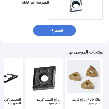
للفهرسة غير قابلة
للفهرسة
استمر
المنتجات الموصى بها
طلاء PVD إدراج كربيد
إدراج الصلب كربيد
التنغستن كربيد 
التنجستن
التنجستن
المفهرسة