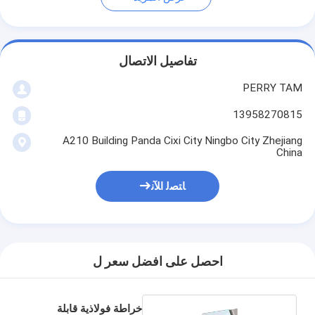
تفاصيل الاتصال
PERRY TAM
13958270815
A210 Building Panda Cixi City Ningbo City Zhejiang
China
ﺎﺘﺼﻟ ﺍﻶﻧ
احصل على افضل سعر ل
خراطة فولاذية قابلة