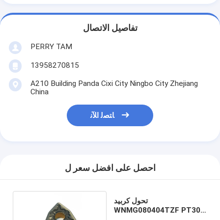
تفاصيل الاتصال
PERRY TAM
13958270815
A210 Building Panda Cixi City Ningbo City Zhejiang
China
ﺎﺘﺼﻟ ﺍﻶﻧ
احصل على افضل سعر ل
تحول كربيد
WNMG080404TZF PT30
إدراجات للصلب مع طلاء