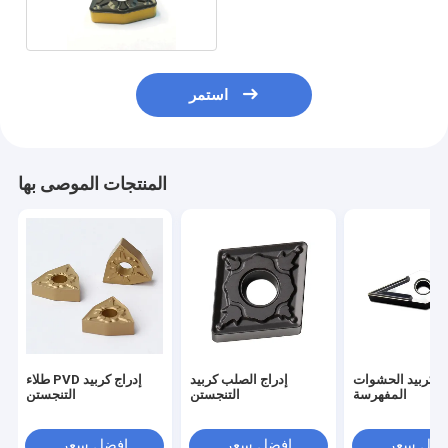
استمر
المنتجات الموصى بها
ن كربيد الحشوات
إدراج الصلب كربيد
طلاء PVD إدراج كربيد
المفهرسة
التنجستن
التنجستن
فضل سعر
افضل سعر
افضل سعر