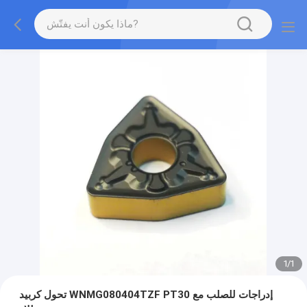
1
/
1
تحول كربيد WNMG080404TZF PT30 إدراجات للصلب مع