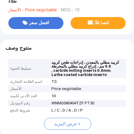
طلاء
MOQ：10
الأسعار：Price negotiable
ﺎﺘﺼﻟ ﺍﻶﻧ
افضل سعر
منتوج وصف
كربيد مطلي بالمعدن ، إدراجات طحن كربيد
0.8 مم ، إدراج كربيد مطلي بالمخرطة
تسليط الضوء
,
,
carbide milling inserts 0.8mm
Lathe coated carbide inserts
TS
اسم العلامة التجارية
Price negotiable
الأسعار
10
الحد الأدنى لكمية
WNMG080404TZF PT30
رقم الموديل
L / C ، D / A ، D / P
شروط الدفع
عرض المزيد