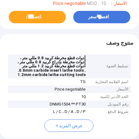
الأسعار：Price negotiable
MOQ：10
افضل سعر
ﺎﺘﺼﻟ ﺍﻶﻧ
منتوج وصف
أدوات قطع مخرطة كربيد 0.8 مللي متر ،
أدوات مخرطة بإدراج كربيد 0.8 مللي متر ،
تسليط الضوء
أدوات قطع مخرطة كربيد 1.2 مللي متر
,
,
0.8mm carbide insert lathe tools
1.2mm carbide lathe cutting tools
اسم العلامة التجارية
TS
الأسعار
Price negotiable
الحد الأدنى لكمية
10
رقم الموديل
DNMG1504 ** PT30
شروط الدفع
L / C ، D / A ، D / P
عرض المزيد