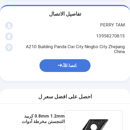
تفاصيل الاتصال
PERRY TAM
13958270815
A210 Building Panda Cixi City Ningbo City Zhejiang
China
ﺎﺘﺼﻟ ﺍﻶﻧ
احصل على افضل سعر ل
0.8mm 1.2mm كربيد
التنجستن مخرطة أدوات
القطع إدراج